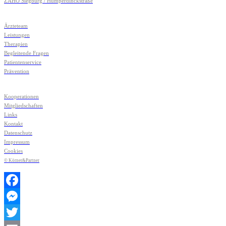
ZAHO Siegburg / Humperdinckstraße
Ärzteteam
Leistungen
Therapien
Begleitende Fragen
Patientenservice
Prävention
Kooperationen
Mitgliedschaften
Links
Kontakt
Datenschutz
Impressum
Cookies
© Körner&Partner
Facebook
Messenger