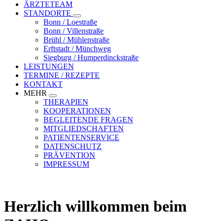
ÄRZTETEAM
STANDORTE
Toggle
Bonn / Loestraße
submenu
Bonn / Villenstraße
Brühl / Mühlenstraße
Erftstadt / Münchweg
Siegburg / Humperdinckstraße
LEISTUNGEN
TERMINE / REZEPTE
KONTAKT
MEHR
Toggle
THERAPIEN
submenu
KOOPERATIONEN
BEGLEITENDE FRAGEN
MITGLIEDSCHAFTEN
PATIENTENSERVICE
DATENSCHUTZ
PRÄVENTION
IMPRESSUM
Herzlich willkommen beim